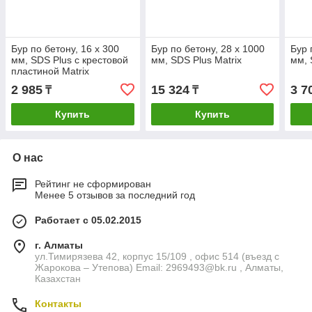
Бур по бетону, 16 x 300
Бур по бетону, 28 x 1000
Бур 
мм, SDS Plus c крестовой
мм, SDS Plus Matrix
мм, 
пластиной Matrix
2 985
15 324
3 7
₸
₸
Купить
Купить
О нас
Рейтинг не сформирован
Менее 5 отзывов за последний год
Работает с 05.02.2015
г. Алматы
ул.Тимирязева 42, корпус 15/109 , офис 514 (въезд с
Жарокова – Утепова) Email: 2969493@bk.ru , Алматы,
Казахстан
Контакты