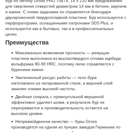
Бур по бетону Gross PRO 70674, 14 х 210 мм предназначен
для сверления отверстий диаметром 14 мм в бетоне, кирпиче
и камне. С этими задачами он справляется благодаря
двухкромочной твердосплавной пластине. Бур используется с
перфораторами, оснащенными патронами SDS Plus, и
используется как в бытовых, так и в профессиональных
целях.
Преимущества
Максимально возможная прочность — режущая
пластина выполнена из высокотвердого сплава карбида
вольфрама 80-90 HRC, поэтому легко справляется с
бурением камня.
Увеличенный ресурс работы — тело бура
изготовлено из легированной стали, а верхний слой
закален токами высокой частоты.
Двойная спираль с прямоугольной вершиной
эффективно удаляет шлам, в результате бур не
перегревается и производительность остается на
высоком уровне.
Непревзойденное качество — буры Gross
производятся на одном из лучших заводов Германии по