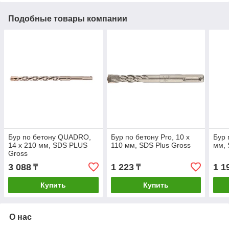
Подобные товары компании
Бур по бетону QUADRO,
Бур по бетону Pro, 10 x
Бур 
14 х 210 мм, SDS PLUS
110 мм, SDS Plus Gross
мм, 
Gross
3 088
1 223
1 1
₸
₸
Купить
Купить
О нас