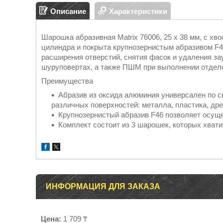
Описание
Характеристики
Шарошка абразивная Matrix 76006, 25 x 38 мм, с хв
цилиндра и покрыта крупнозернистым абразивом F4
расширения отверстий, снятия фасок и удаления за
шуруповертах, а также ПШМ при выполнении отдело
Преимущества
Абразив из оксида алюминия универсален по с
различных поверхностей: металла, пластика, др
Крупнозернистый абразив F46 позволяет осуще
Комплект состоит из 3 шарошек, которых хвати
ИНФОРМАЦИЯ ДЛЯ ЗАКАЗА
Цена:
1 709 ₸