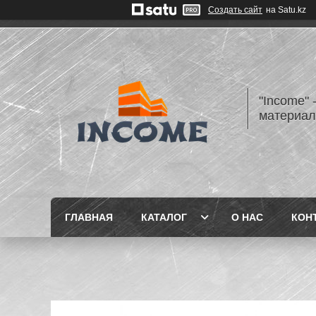
Создать сайт
на Satu.kz
"Income" 
материа
ГЛАВНАЯ
КАТАЛОГ
О НАС
КОН