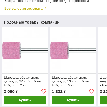
Возврат товара в течение 14 дней по договоренности
Все условия возврата
Подобные товары компании
Шарошка абразивная,
Шарошка абразивная,
Шар
цилиндр, 32 x 32 x 6 мм,
цилиндр, 19 x 25 x 6 мм,
кону
F46, 3 шт Matrix
F46, 3 шт Matrix
x 6 
2 006
1 332
2 2
₸
₸
Купить
Купить