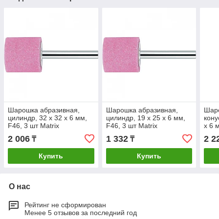
Шарошка абразивная,
Шарошка абразивная,
Шар
цилиндр, 32 x 32 x 6 мм,
цилиндр, 19 x 25 x 6 мм,
кону
F46, 3 шт Matrix
F46, 3 шт Matrix
x 6 
2 006
1 332
2 2
₸
₸
Купить
Купить
О нас
Рейтинг не сформирован
Менее 5 отзывов за последний год