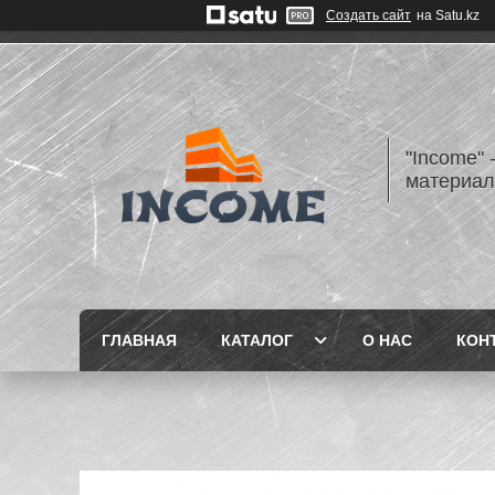
Создать сайт
на Satu.kz
"Income" 
материа
ГЛАВНАЯ
КАТАЛОГ
О НАС
КОН