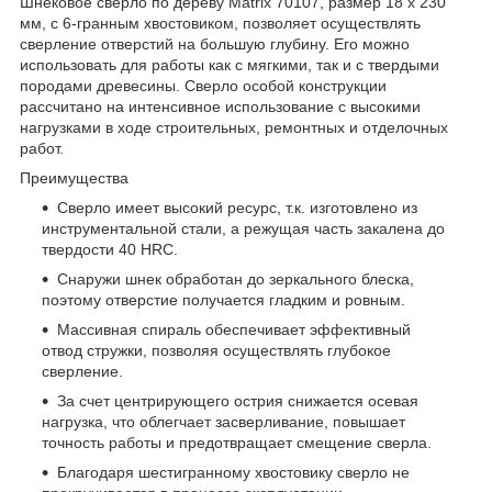
Шнековое сверло по дереву Matrix 70107, размер 18 х 230
мм, с 6-гранным хвостовиком, позволяет осуществлять
сверление отверстий на большую глубину. Его можно
использовать для работы как с мягкими, так и с твердыми
породами древесины. Сверло особой конструкции
рассчитано на интенсивное использование с высокими
нагрузками в ходе строительных, ремонтных и отделочных
работ.
Преимущества
Сверло имеет высокий ресурс, т.к. изготовлено из
инструментальной стали, а режущая часть закалена до
твердости 40 HRC.
Снаружи шнек обработан до зеркального блеска,
поэтому отверстие получается гладким и ровным.
Массивная спираль обеспечивает эффективный
отвод стружки, позволяя осуществлять глубокое
сверление.
За счет центрирующего острия снижается осевая
нагрузка, что облегчает засверливание, повышает
точность работы и предотвращает смещение сверла.
Благодаря шестигранному хвостовику сверло не