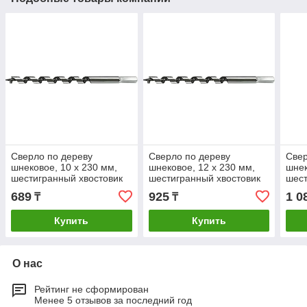
Сверло по дереву
Сверло по дереву
Свер
шнековое, 10 х 230 мм,
шнековое, 12 х 230 мм,
шнек
шестигранный хвостовик
шестигранный хвостовик
шест
Matrix
Matrix
Matr
689
925
1 0
₸
₸
Купить
Купить
О нас
Рейтинг не сформирован
Менее 5 отзывов за последний год