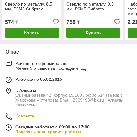
Сверло по металлу, 8.5
Сверло по металлу, 9.5
Набо
мм, Р6М5 Сибртех
мм, Р6М5 Сибртех
свер
мм. 
мм, 
574
758
2 2
₸
₸
Сиб
Купить
Купить
О нас
Рейтинг не сформирован
Менее 5 отзывов за последний год
Работает с 05.02.2015
г. Алматы
ул.Тимирязева 42, корпус 15/109 , офис 514 (въезд с
Жарокова – Утепова) Email: 2969493@bk.ru , Алматы,
Казахстан
Контакты
Сегодня работает с 09:00 до 17:00
Показать весь график работы