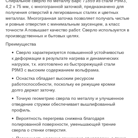
Спиральное сверло по металлу Барс 71859 из стали P9M3,
4,2 х 75 мм, с многогранной заточкой, предназначено для
получения отверстий в легированных сталях и цветных
металлах. Многогранная заточка позволяет получать чистые
и ровные отверстия с минимальным заусенцем, а класс
точности A повышает качество работ. Сверло используется в
производственных и бытовых целях.
Преимущества
Сверло характеризуется повышенной устойчивостью
к деформации в результате нагрева и динамических
нагрузок, т.к. изготовлено из быстрорежущей стали
P9M3 с высоким содержанием вольфрама.
Оснастка обладает высоким ресурсом
работоспособности, поскольку ее режущие кромки
долго держат заточку.
Точную геометрию сверла по металлу и улучшенное
отведение стружки обеспечивает вышлифованный
профиль.
Вероятность перегрева снижена благодаря
полированной поверхности, уменьшающей трение
сверла о стенки отверстия.