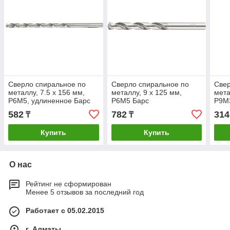
Сверло спиральное по
Сверло спиральное по
Свер
металлу, 7.5 х 156 мм,
металлу, 9 x 125 мм,
мета
Р6М5, удлиненное Барс
Р6М5 Барс
Р9М3
зато
582
782
314
₸
₸
Купить
Купить
О нас
Рейтинг не сформирован
Менее 5 отзывов за последний год
Работает с 05.02.2015
г. Алматы