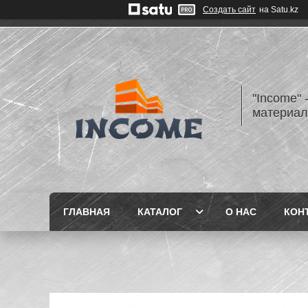
Создать сайт
на Satu.kz
"Income" 
материа
ГЛАВНАЯ
КАТАЛОГ
О НАС
КОН