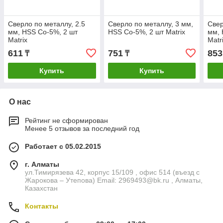
Сверло по металлу, 2.5
Сверло по металлу, 3 мм,
Свер
мм, HSS Co-5%, 2 шт
HSS Co-5%, 2 шт Matrix
мм, 
Matrix
Matr
611
751
853
₸
₸
Купить
Купить
О нас
Рейтинг не сформирован
Менее 5 отзывов за последний год
Работает с 05.02.2015
г. Алматы
ул.Тимирязева 42, корпус 15/109 , офис 514 (въезд с
Жарокова – Утепова) Email: 2969493@bk.ru , Алматы,
Казахстан
Контакты