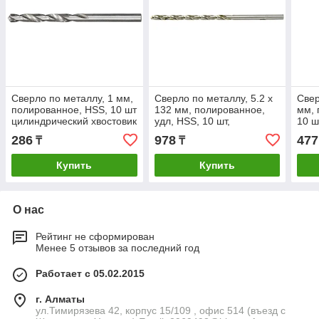
Сверло по металлу, 1 мм,
Сверло по металлу, 5.2 х
Свер
полированное, HSS, 10 шт
132 мм, полированное,
мм, 
цилиндрический хвостовик
удл, HSS, 10 шт,
10 ш
Matrix
цилиндрический хвостовик
хвос
286
978
477
₸
₸
Matrix
Купить
Купить
О нас
Рейтинг не сформирован
Менее 5 отзывов за последний год
Работает с 05.02.2015
г. Алматы
ул.Тимирязева 42, корпус 15/109 , офис 514 (въезд с