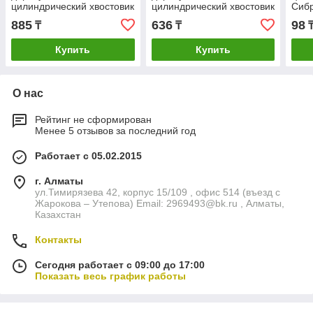
цилиндрический хвостовик
цилиндрический хвостовик
Сиб
Сибртех
Сибртех
885
636
98
₸
₸
Купить
Купить
О нас
Рейтинг не сформирован
Менее 5 отзывов за последний год
Работает с 05.02.2015
г. Алматы
ул.Тимирязева 42, корпус 15/109 , офис 514 (въезд с
Жарокова – Утепова) Email: 2969493@bk.ru , Алматы,
Казахстан
Контакты
Сегодня работает с 09:00 до 17:00
Показать весь график работы