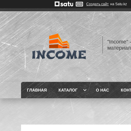
Создать сайт
на Satu.kz
"Income" 
материа
ГЛАВНАЯ
КАТАЛОГ
О НАС
КОН