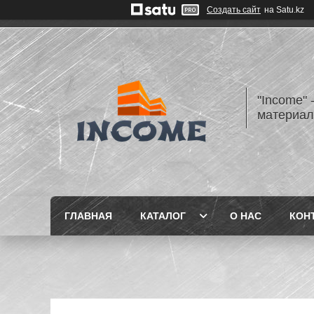
Создать сайт
на Satu.kz
"Income" 
материа
ГЛАВНАЯ
КАТАЛОГ
О НАС
КОН