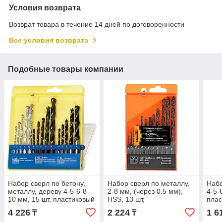
Условия возврата
Возврат товара в течение 14 дней по договоренности
Все условия возврата
Подобные товары компании
Набор сверл по бетону,
Набор сверл по металлу,
Набо
металлу, дереву 4-5-6-8-
2-8 мм, (через 0.5 мм),
4-5-
10 мм, 15 шт, пластиковый
HSS, 13 шт,
плас
бокс, цилиндрический
цилиндрический хвостовик
цили
4 226
2 224
1 6
₸
₸
хвостовик Sparta
Sparta
Spar