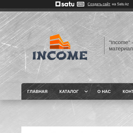
Создать сайт
на Satu.kz
"Income" 
материа
ГЛАВНАЯ
КАТАЛОГ
О НАС
КОН