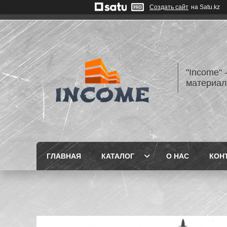
Создать сайт
на Satu.kz
"Income" 
материа
ГЛАВНАЯ
КАТАЛОГ
О НАС
КОН