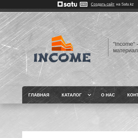
Создать сайт
на Satu.kz
"Income" 
материа
ГЛАВНАЯ
КАТАЛОГ
О НАС
КОН