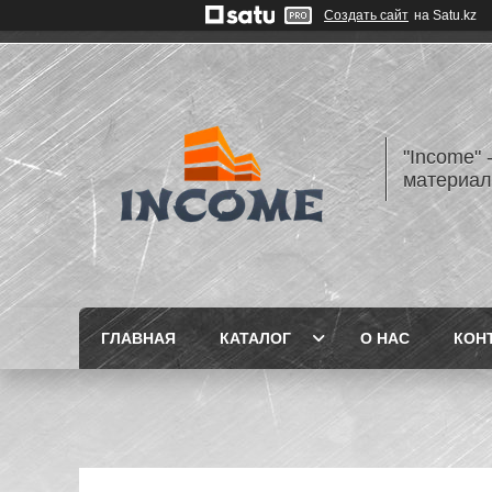
Создать сайт
на Satu.kz
"Income" 
материа
ГЛАВНАЯ
КАТАЛОГ
О НАС
КОН