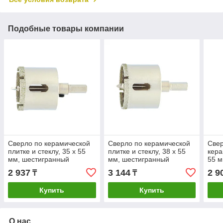
Подобные товары компании
Сверло по керамической
Сверло по керамической
Свер
плитке и стеклу, 35 х 55
плитке и стеклу, 38 х 55
кера
мм, шестигранный
мм, шестигранный
55 м
хвостовик, с центрующим
хвостовик, с центрующим
хвос
2 937
3 144
2 9
₸
₸
сверлом Сибртех
сверлом Сибртех
Купить
Купить
О нас