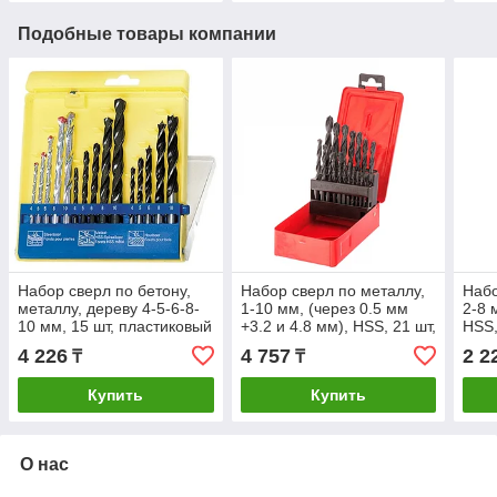
Подобные товары компании
Набор сверл по бетону,
Набор сверл по металлу,
Набо
металлу, дереву 4-5-6-8-
1-10 мм, (через 0.5 мм
2-8 
10 мм, 15 шт, пластиковый
+3.2 и 4.8 мм), HSS, 21 шт,
HSS,
бокс, цилиндрический
металлический бокс,
цили
4 226
4 757
2 2
₸
₸
хвостовик Sparta
цилиндрический
Spar
Купить
Купить
О нас