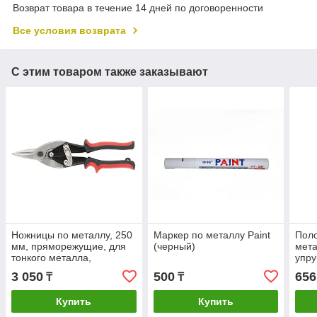
Возврат товара в течение 14 дней по договоренности
Все условия возврата
С этим товаром также заказывают
Ножницы по металлу, 250
Маркер по металлу Paint
Поло
мм, пряморежущие, для
(черный)
мета
тонкого металла,
упру
обрезиненные рукоятки
3 050
500
656
₸
₸
Matrix
Купить
Купить