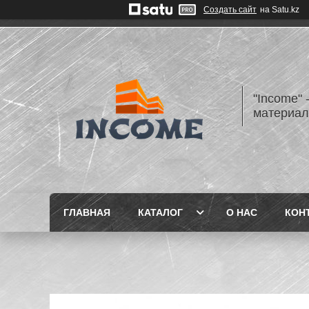
Создать сайт
на Satu.kz
"Income" 
материа
ГЛАВНАЯ
КАТАЛОГ
О НАС
КОН