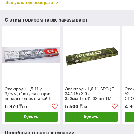
Все условия возврата
С этим товаром также заказывают
Электроды ЦЛ 11 д.
Электроды ЦЛ 11 АРС (E
Эле
3,0мм, (1кг) для сварки
347-15) 3,0 /
52U 
нержавеющих сталей E
350мм,1кг(31-32шт) ТМ
ЯПО
347-15
Арсенал Сварка
6 970
5 500
4 9
₸/кг
₸/кг
нержавеющих сталей
Купить
Купить
Подобные товары компании