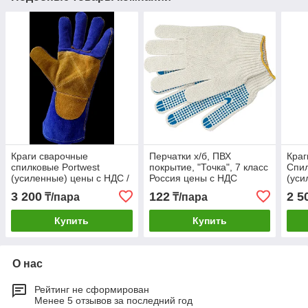
Краги сварочные
Перчатки х/б, ПВХ
Краг
спилковые Portwest
покрытие, "Точка", 7 класс
Спил
(усиленные) цены с НДС /
Россия цены с НДС
(уси
синий
3 200
122
2 5
₸/пара
₸/пара
Купить
Купить
О нас
Рейтинг не сформирован
Менее 5 отзывов за последний год