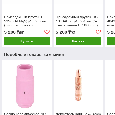
Присадочный пруток TIG
Присадочный пруток TIG
Прис
5356 (ALMg5) Ø = 2.0 мм
4043АLSi5 Ø =2.4 мм (5кг
4043
(5кг пласт. пенал
пласт. пенал L=1000mm)
плас
L=1000mm)
5 200
5 200
5 2
₸/кг
₸/кг
Купить
Купить
Подобные товары компании
Сопло керамическое №7
Держатель цанги d=2,4mm
Соп