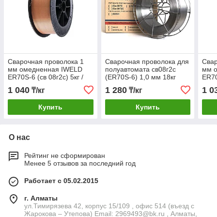
Сварочная проволока 1
Сварочная проволока для
Свар
мм омедненная IWELD
полуавтомата св08г2с
мм 
ER70S-6 (св 08г2с) 5кг /
(ER70S-6) 1,0 мм 18кг
ER70
D200
полированная Oliver
D20
1 040
1 280
1 0
₸/кг
₸/кг
Купить
Купить
О нас
Рейтинг не сформирован
Менее 5 отзывов за последний год
Работает с 05.02.2015
г. Алматы
ул.Тимирязева 42, корпус 15/109 , офис 514 (въезд с
Жарокова – Утепова) Email: 2969493@bk.ru , Алматы,