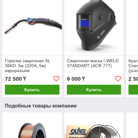
Горелка сварочная XL
Сварочная маска I-WELD
Краг
36KD, 5м (320А, 5м)
STANDART (АСФ 777)
Спил
евроразъем
(уси
72 500
9 000
2 5
₸
₸
Купить
Купить
Подобные товары компании