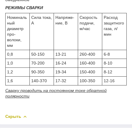
РЕЖИМЫ СВАРКИ
Номиналь
Сила тока,
Напряже-
Скорость
Расход
ный
А
ние, В
подачи,
защитного
диаметр
м/час
газа, л/
про-
мин
волоки,
мм
0,8
50-150
13-21
260-400
6-8
1,0
70-200
16-24
160-400
8-10
1,2
90-350
19-34
150-400
8-12
1,6
140-370
17-32
100-350
12-16
Сварку проводить на постоянном токе обратной
полярности
Скрыть