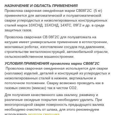
НАЗНАЧЕНИЕ И ОБЛАСТЬ ПРИМЕНЕНИЯ
Проволока сварочная омеднённая марки СВ08Г2С (5 кг)
применяется для автоматической и полуавтоматической
сварки углеродистых и низколегированных конструкционных
сталей марок 10ХСНД, 15ХСНД, 14ХГС, 09Г2 и др. в среде
защитных газов.
Проволока сварочная СВ 08Г2С для полуавтомата на
катушке имеет универсальное применение в котлостроении,
монтажных роботах, изготовлении сосудов под давлением,
строительстве металлоконструкций, автомобильной отрасли,
сельскохозяйственном машиностроении.
УСЛОВИЯ ПРИМЕНЕНИЯ проволоки марки СВ08Г2С
Проволока сварочная омедненная используется для сварки
(наплавки) изделий, деталей и конструкций из углеродистых и
низколегированных сталей в нижнем, вертикальном и
потолочном положении. Сварку возможно проводить как в
газовых смесях (миксах) так в чистом СО2.
Для получения качественного шва окалину, ржавчину и
различные оксидные покрытия необходимо удалить. При
многопроходной сварке поверхность предыдущего валика
необходимо очистить от шлака, для этого рекомендуем
использовать
молоток сварщика
.