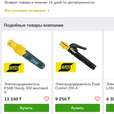
Возврат товара в течение 14 дней по договоренности
Все условия возврата
Подобные товары компании
Электрододержатель
Электрододержатель Esab
Эле
ESAB Handy 300 винтовой
Confort 200 А
LXE
А
13 240
9 250
4 3
₸
₸
Купить
Купить