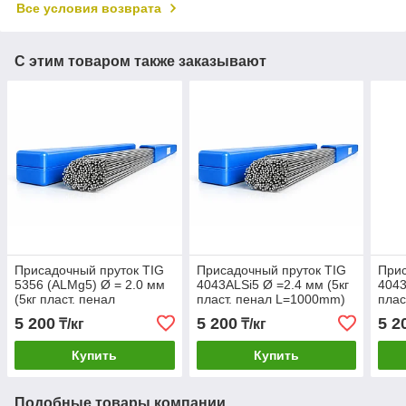
Все условия возврата
С этим товаром также заказывают
Присадочный пруток TIG
Присадочный пруток TIG
Прис
5356 (ALMg5) Ø = 2.0 мм
4043АLSi5 Ø =2.4 мм (5кг
4043
(5кг пласт. пенал
пласт. пенал L=1000mm)
плас
L=1000mm)
5 200
5 200
5 2
₸/кг
₸/кг
Купить
Купить
Подобные товары компании