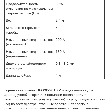
Продолжительность
60%
включения на максимальном
сварочном токе (ПВ):
Вес:
2,4 кг
Количество горелок в
5 шт
коробке:
Номинальный сварочный ток
200 А
(постоянный):
Номинальный сварочный ток
160 А
(переменный):
Диаметр вольфрамового
0,5 - 3,2 мм
электрода:
Длина шлейфа:
4 м
Горелка сварочная
TIG WP-26 FXV
предназначена для
аргонодуговой сварки или наплавки неплавящимся
вольфрамовым электродом (прутком) в среде защитных газов
(Ar) во всех пространственных положениях сварки с
применением соответствующего присадочного материала на