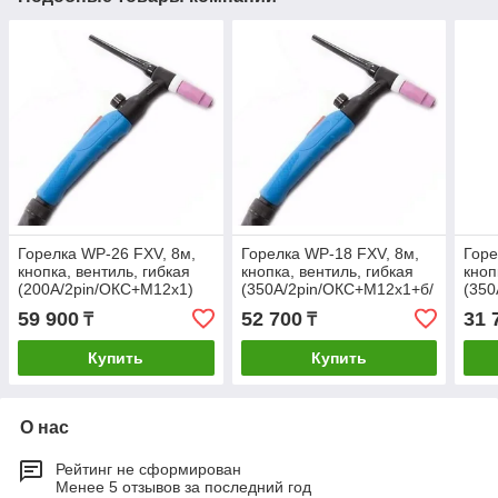
Горелка WP-26 FXV, 8м,
Горелка WP-18 FXV, 8м,
Горе
кнопка, вентиль, гибкая
кнопка, вентиль, гибкая
кноп
(200А/2pin/ОКС+M12x1)
(350А/2pin/ОКС+M12x1+б/
(350
р вода)
р во
59 900
52 700
31 
₸
₸
Купить
Купить
О нас
Рейтинг не сформирован
Менее 5 отзывов за последний год