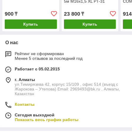
5м М16х1,5 XL PT-31
COM
900
23 800
914
₸
₸
Купить
Купить
О нас
Рейтинг не сформирован
Менее 5 отзывов за последний год
Работает с 05.02.2015
г. Алматы
ул.Тимирязева 42, корпус 15/109 , офис 514 (въезд с
Жарокова – Утепова) Email: 2969493@bk.ru , Алматы,
Казахстан
Контакты
Сегодня выходной
Показать весь график работы