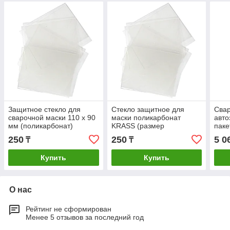
Защитное стекло для
Стекло защитное для
Свар
сварочной маски 110 х 90
маски поликарбонат
авто
мм (поликарбонат)
KRASS (размер
паке
120х100мм, толщина
250
250
5 0
₸
₸
1мм)
Купить
Купить
О нас
Рейтинг не сформирован
Менее 5 отзывов за последний год