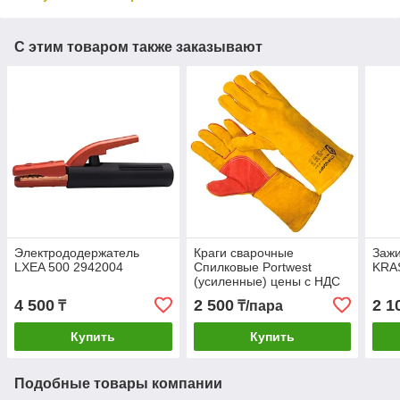
С этим товаром также заказывают
Электрододержатель
Краги сварочные
Зажи
LXEA 500 2942004
Спилковые Portwest
KRA
(усиленные) цены с НДС
4 500
2 500
2 1
₸
₸/пара
Купить
Купить
Подобные товары компании