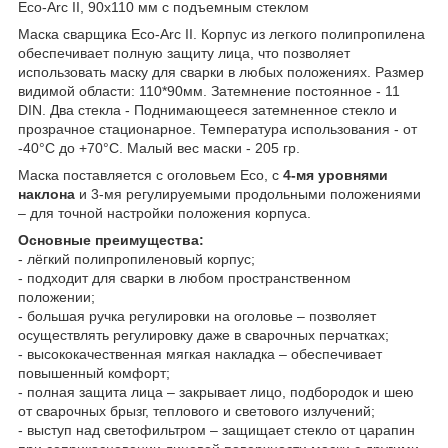
Eco-Arc II, 90x110 мм с подъемным стеклом
Маска сварщика Eco-Arc II. Корпус из легкого полипропилена
обеспечивает полную защиту лица, что позволяет
использовать маску для сварки в любых положениях. Размер
видимой области: 110*90мм. Затемнение постоянное - 11
DIN. Два стекла - Поднимающееся затемненное стекло и
прозрачное стационарное. Температура использования - от
-40°C до +70°C. Малый вес маски - 205 гр.
Маска поставляется с оголовьем Eco, с
4-мя уровнями
наклона
и 3-мя регулируемыми продольными положениями
– для точной настройки положения корпуса.
Основные преимущества:
- лёгкий полипропиленовый корпус;
- подходит для сварки в любом пространственном
положении;
- большая ручка регулировки на оголовье – позволяет
осуществлять регулировку даже в сварочных перчатках;
- высококачественная мягкая накладка – обеспечивает
повышенный комфорт;
- полная защита лица – закрывает лицо, подбородок и шею
от сварочных брызг, теплового и светового излучений;
- выступ над светофильтром – защищает стекло от царапин