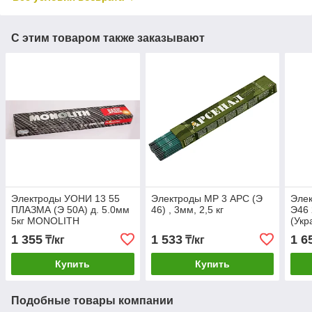
С этим товаром также заказывают
Электроды УОНИ 13 55
Электроды МР 3 АРС (Э
Эле
ПЛАЗМА (Э 50А) д. 5.0мм
46) , 3мм, 2,5 кг
Э46 
5кг MОNOLITH
(Укр
1 355
1 533
1 6
₸/кг
₸/кг
Купить
Купить
Подобные товары компании