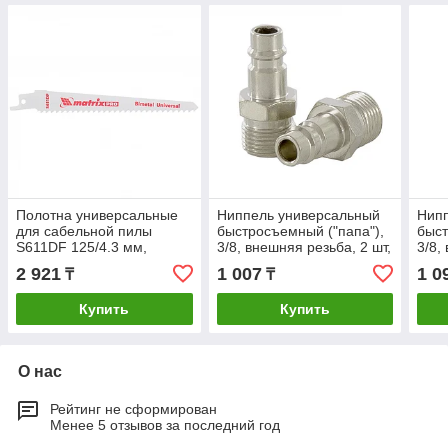
Полотна универсальные
Ниппель универсальный
Нип
для сабельной пилы
быстросъемный ("папа"),
быст
S611DF 125/4.3 мм,
3/8, внешняя резьба, 2 шт,
3/8,
Bimetal, 2 шт, Pro Matrix
Stels
шт, S
2 921
1 007
1 0
₸
₸
Купить
Купить
О нас
Рейтинг не сформирован
Менее 5 отзывов за последний год