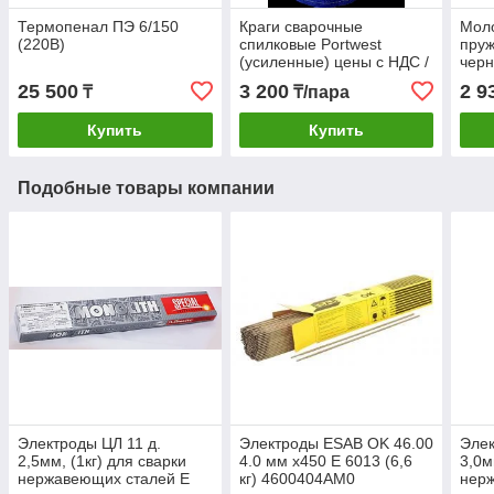
Термопенал ПЭ 6/150
Краги сварочные
Моло
(220В)
спилковые Portwest
пруж
(усиленные) цены с НДС /
чер
синий
25 500
3 200
2 9
₸
₸/пара
Купить
Купить
Подобные товары компании
Электроды ЦЛ 11 д.
Электроды ESAB OK 46.00
Элек
2,5мм, (1кг) для сварки
4.0 мм x450 Е 6013 (6,6
3,0м
нержавеющих сталей E
кг) 4600404AM0
нер