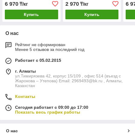
347-15
347-
6 970
2 970
6 9
₸/кг
₸/кг
Купить
Купить
О нас
Рейтинг не сформирован
Менее 5 отзывов за последний год
Работает с 05.02.2015
г. Алматы
ул.Тимирязева 42, корпус 15/109 , офис 514 (въезд с
Жарокова – Утепова) Email: 2969493@bk.ru , Алматы,
Казахстан
Контакты
Сегодня работает с 09:00 до 17:00
Показать весь график работы
О нас