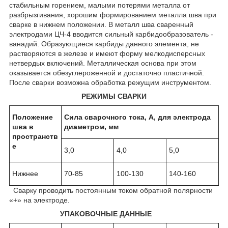
стабильным горением, малыми потерями металла от
разбрызгивания, хорошим формированием металла шва при
сварке в нижнем положении. В металл шва сваренный
электродами ЦЧ-4 вводится сильный карбидообразователь -
ванадий. Образующиеся карбиды данного элемента, не
растворяются в железе и имеют форму мелкодисперсных
нетвердых включений. Металлическая основа при этом
оказывается обезуглероженной и достаточно пластичной.
После сварки возможна обработка режущим инструментом.
РЕЖИМЫ СВАРКИ
Положение
Сила сварочного тока, А, для электрода
шва в
диаметром, мм
пространств
е
3,0
4,0
5,0
Нижнее
70-85
100-130
140-160
Сварку проводить постоянным током обратной полярности
«+» на электроде.
УПАКОВОЧНЫЕ ДАННЫЕ