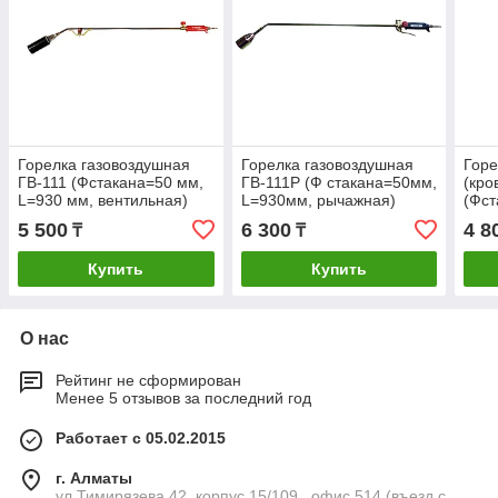
Горелка газовоздушная
Горелка газовоздушная
Горе
ГВ-111 (Фстакана=50 мм,
ГВ-111Р (Ф стакана=50мм,
(кро
L=930 мм, вентильная)
L=930мм, рычажная)
(Фст
мм в
5 500
6 300
4 8
₸
₸
Купить
Купить
О нас
Рейтинг не сформирован
Менее 5 отзывов за последний год
Работает с 05.02.2015
г. Алматы
ул.Тимирязева 42, корпус 15/109 , офис 514 (въезд с