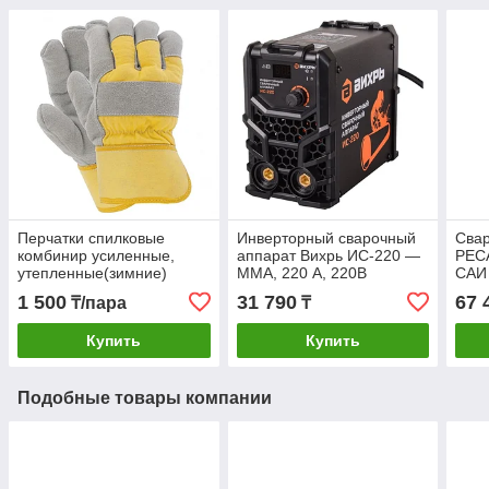
Перчатки спилковые
Инверторный сварочный
Сва
комбинир усиленные,
аппарат Вихрь ИС-220 —
РЕС
утепленные(зимние)
MMA, 220 А, 220В
САИ 
РУССКИЕ ЛЬВЫ (рабочие
1 500
31 790
67 
₸/пара
₸
зимние перчатки)
Купить
Купить
Подобные товары компании