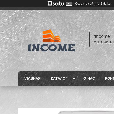
Создать сайт
на Satu.kz
"Income" 
материа
ГЛАВНАЯ
КАТАЛОГ
О НАС
КОН