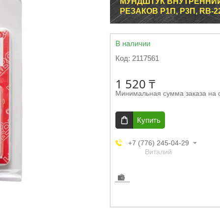
МУНДШТУК ВНУТРЕННИЙ 
РЕЗАКОВ Р1П, Р3П, RB-2
В наличии
Код:
2117561
1 520 ₸
Минимальная сумма заказа на 
Купить
+7 (776) 245-04-29
Виталий