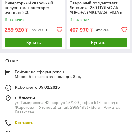
Инверторный сварочный
Сварочный полуавтомат
полуавтомат aurorapro
Динамика 250 ПУЛЬС AI/
overman 200
АВРОРА (MIG/MAG, MMA и
TIG DC)
В наличии
В наличии
259 920
407 970
₸
₸
288 800 ₸
453 300 ₸
Купить
Купить
О нас
Рейтинг не сформирован
Менее 5 отзывов за последний год
Работает с 05.02.2015
г. Алматы
ул.Тимирязева 42, корпус 15/109 , офис 514 (въезд с
Жарокова – Утепова) Email: 2969493@bk.ru , Алматы,
Казахстан
Контакты