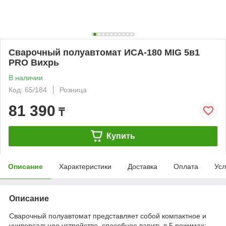
Сварочный полуавтомат ИСА-180 MIG 5в1
PRO Вихрь
В наличии
Код: 65/184
Розница
81 390
₸
Купить
Описание
Характеристики
Доставка
Оплата
Усл
Описание
Сварочный полуавтомат представляет собой компактное и
универсальное устройство, способное варить в 5 режимах: