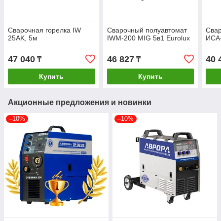
Сварочная горелка IW
Сварочный полуавтомат
Сва
25AK, 5м
IWM-200 MIG 5в1 Eurolux
ИСА-
47 040
46 827
40 
₸
₸
Купить
Купить
Акционные предложения и новинки
–10%
–10%