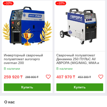
–10%
–10%
Инверторный сварочный
Сварочный полуавтомат
полуавтомат aurorapro
Динамика 250 ПУЛЬС AI/
overman 200
АВРОРА (MIG/MAG, MMA и
TIG DC)
В наличии
В наличии
259 920
407 970
₸
₸
288 800 ₸
453 300 ₸
Купить
Купить
О нас