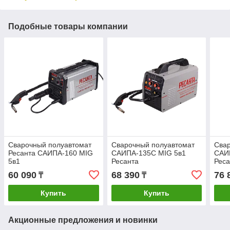
Подобные товары компании
Сварочный полуавтомат
Сварочный полуавтомат
Сва
Ресанта САИПА-160 MIG
САИПА-135С MIG 5в1
САИ
5в1
Ресанта
Реса
60 090
68 390
76 
₸
₸
Купить
Купить
Акционные предложения и новинки