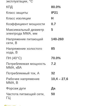
эксплуатации, °С
КПД
80.0%
Класс защиты
IP21
Класс изоляции
Н
Коэффициент мощности
0.7
Максимальный диаметр
5
электрода MMA, мм
Напряжение питающей
140-260
сети, В
Напряжение холостого
85
хода, В
ПН (40°C)
70.0%
Потребляемая мощность
7.2
ММА, кВА
Потребляемый ток, А
32
Рабочее напряжение
10,4 – 27,6
ММА, В
Форсаж дуги
Да
Частота питающей сети,
50
ГЦ