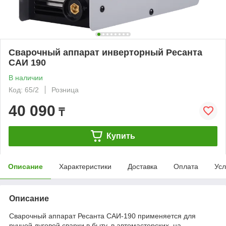
Сварочный аппарат инверторный Ресанта
САИ 190
В наличии
Код: 65/2
Розница
40 090
₸
Купить
Описание
Характеристики
Доставка
Оплата
Усл
Описание
Сварочный аппарат Ресанта САИ-190 применяется для
ручной дуговой сварки в быту, в автомастерских, на