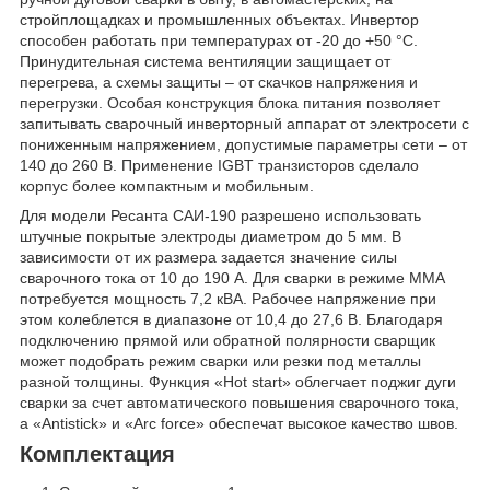
стройплощадках и промышленных объектах. Инвертор
способен работать при температурах от -20 до +50 °С.
Принудительная система вентиляции защищает от
перегрева, а схемы защиты – от скачков напряжения и
перегрузки. Особая конструкция блока питания позволяет
запитывать сварочный инверторный аппарат от электросети с
пониженным напряжением, допустимые параметры сети – от
140 до 260 В. Применение IGBT транзисторов сделало
корпус более компактным и мобильным.
Для модели Ресанта САИ-190 разрешено использовать
штучные покрытые электроды диаметром до 5 мм. В
зависимости от их размера задается значение силы
сварочного тока от 10 до 190 А. Для сварки в режиме ММА
потребуется мощность 7,2 кВА. Рабочее напряжение при
этом колеблется в диапазоне от 10,4 до 27,6 В. Благодаря
подключению прямой или обратной полярности сварщик
может подобрать режим сварки или резки под металлы
разной толщины. Функция «Hot start» облегчает поджиг дуги
сварки за счет автоматического повышения сварочного тока,
а «Antistick» и «Arc force» обеспечат высокое качество швов.
Комплектация