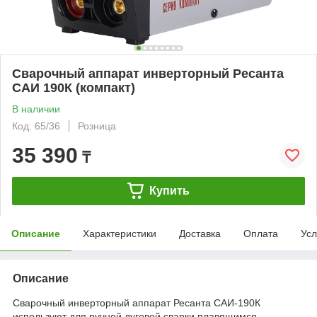
Сварочный аппарат инверторный Ресанта
САИ 190К (компакт)
В наличии
Код: 65/36
Розница
35 390
₸
Купить
Описание
Характеристики
Доставка
Оплата
Усл
Описание
Сварочный инверторный аппарат Ресанта САИ-190К
используют для ручной дуговой сварки плавящимся