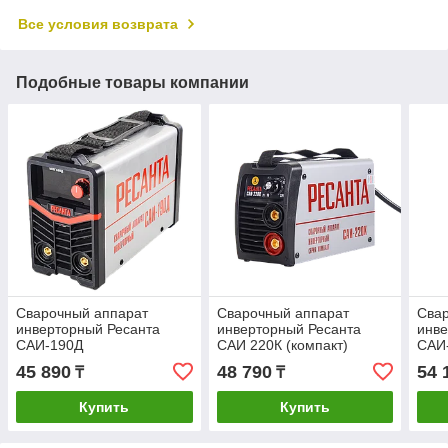
Все условия возврата
Подобные товары компании
Сварочный аппарат
Сварочный аппарат
Сва
инверторный Ресанта
инверторный Ресанта
инве
САИ-190Д
САИ 220К (компакт)
САИ
45 890
48 790
54 
₸
₸
Купить
Купить