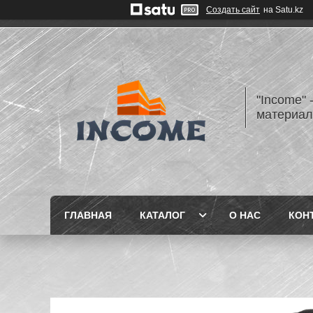
Создать сайт
на Satu.kz
"Income" 
материа
ГЛАВНАЯ
КАТАЛОГ
О НАС
КОН