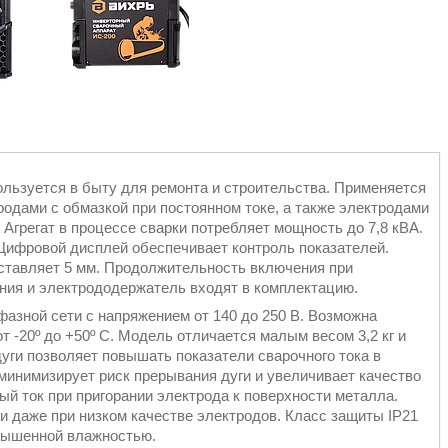
льзуется в быту для ремонта и строительства. Применяется
одами с обмазкой при постоянном токе, а также электродами
грегат в процессе сварки потребляет мощность до 7,8 кВА.
 Цифровой дисплей обеспечивает контроль показателей.
тавляет 5 мм. Продолжительность включения при
ния и электрододержатель входят в комплектацию.
азной сети с напряжением от 140 до 250 В. Возможна
 -20º до +50º C. Модель отличается малым весом 3,2 кг и
уги позволяет повышать показатели сварочного тока в
минимизирует риск прерывания дуги и увеличивает качество
й ток при пригорании электрода к поверхности металла.
ги даже при низком качестве электродов. Класс защиты IP21
овышенной влажностью.