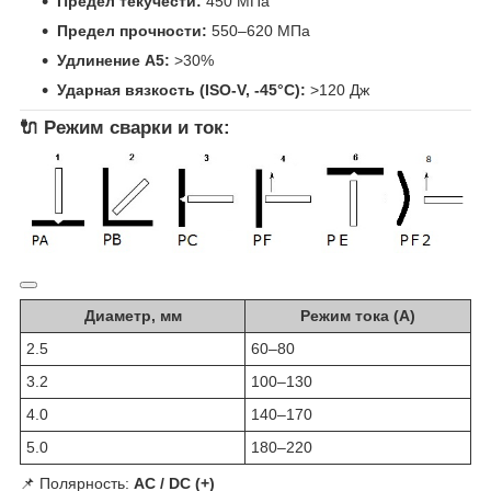
Предел текучести:
450 МПа
Предел прочности:
550–620 МПа
Удлинение A5:
>30%
Ударная вязкость (ISO-V, -45°C):
>120 Дж
🔌 Режим сварки и ток:
Диаметр, мм
Режим тока (А)
2.5
60–80
3.2
100–130
4.0
140–170
5.0
180–220
📌 Полярность:
AC / DC (+)