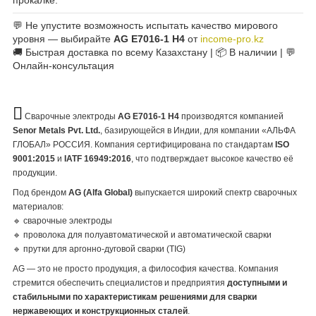
💬 Не упустите возможность испытать качество мирового
уровня — выбирайте
AG E7016-1 H4
от
income-pro.kz
🚚 Быстрая доставка по всему Казахстану | 📦 В наличии | 💬
Онлайн-консультация
Сварочные электроды
AG E7016-1 H4
производятся компанией
Senor Metals Pvt. Ltd.
, базирующейся в Индии, для компании «АЛЬФА
ГЛОБАЛ» РОССИЯ. Компания сертифицирована по стандартам
ISO
9001:2015
и
IATF 16949:2016
, что подтверждает высокое качество её
продукции.
Под брендом
AG (Alfa Global)
выпускается широкий спектр сварочных
материалов:
🔹 сварочные электроды
🔹 проволока для полуавтоматической и автоматической сварки
🔹 прутки для аргонно-дуговой сварки (TIG)
AG — это не просто продукция, а философия качества. Компания
стремится обеспечить специалистов и предприятия
доступными и
стабильными по характеристикам решениями для сварки
нержавеющих и конструкционных сталей
.