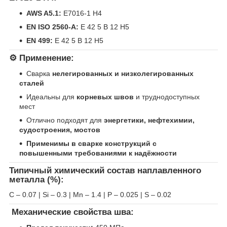
AWS A5.1:
E7016-1 H4
EN ISO 2560-A:
E 42 5 B 12 H5
EN 499:
E 42 5 B 12 H5
⚙️ Применение:
Сварка
нелегированных и низколегированных
сталей
Идеальны для
корневых швов
и труднодоступных
мест
Отлично подходят для
энергетики, нефтехимии,
судостроения, мостов
Применимы в сварке конструкций с
повышенными требованиями к надёжности
Типичный химический состав наплавленного
металла (%):
C – 0.07 | Si – 0.3 | Mn – 1.4 | P – 0.025 | S – 0.02
Механические свойства шва: