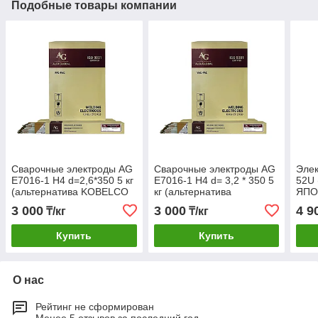
Подобные товары компании
Сварочные электроды AG
Сварочные электроды AG
Эле
E7016-1 H4 d=2,6*350 5 кг
E7016-1 H4 d= 3,2 * 350 5
52U 
(альтернатива KOBELCO
кг (альтернатива
ЯПО
LB-52U)
KOBELCO LB-52U)
3 000
3 000
4 9
₸/кг
₸/кг
Купить
Купить
О нас
Рейтинг не сформирован