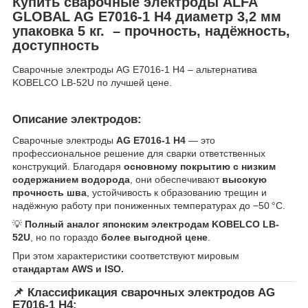
Купить сварочные электроды ALFA
GLOBAL AG E7016-1 H4 диаметр 3,2 мм
упаковка 5 кг. – прочность, надёжность,
доступность
Сварочные электроды AG E7016-1 H4 – альтернатива
KOBELCO LB-52U по лучшей цене.
Описание электродов:
Сварочные электроды
AG E7016-1 H4
— это
профессиональное решение для сварки ответственных
конструкций. Благодаря
основному покрытию с низким
содержанием водорода
, они обеспечивают
высокую
прочность шва
, устойчивость к образованию трещин и
надёжную работу при пониженных температурах до −50 °C.
💡
Полный аналог японским электродам KOBELCO LB-
52U
, но по гораздо
более выгодной цене
.
При этом характеристики соответствуют мировым
стандартам AWS и ISO.
📌 Классификация сварочных электродов AG
E7016-1 H4: