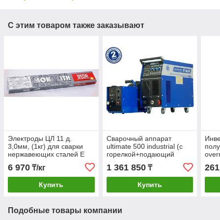
С этим товаром также заказывают
Электроды ЦЛ 11 д.
Сварочный аппарат
Инв
3,0мм, (1кг) для сварки
ultimate 500 industrial (с
полу
нержавеющих сталей E
горелкой+подающий
over
347-15
механизм+пакет
6 970
1 361 850
261
₸/кг
₸
проводов)/aurora-pro
Купить
Купить
Подобные товары компании