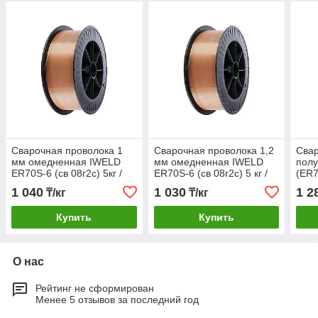
Сварочная проволока 1
Сварочная проволока 1,2
Свар
мм омедненная IWELD
мм омедненная IWELD
полу
ER70S-6 (св 08г2с) 5кг /
ER70S-6 (св 08г2с) 5 кг /
(ER7
D200
D200
поли
1 040
1 030
1 2
₸/кг
₸/кг
Купить
Купить
О нас
Рейтинг не сформирован
Менее 5 отзывов за последний год