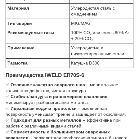
Материал
Углеродистая сталь с
омеднением
Тип сварки
MIG/MAG
Рекомендуемые газы
100% CO₂ или смесь 80% Ar
+ 20% CO₂
Применение
Углеродистые и
низколегированные стали
Размотка
Катушка D300
Преимущества IWELD ER70S-6
✅
Отличное качество сварного шва
– минимальное
количество дефектов, чистая структура.
✅
Стабильная дуга и равномерное плавление
–
минимизирует разбрызгивание металла.
✅
Идеальная подача проволоки
– омеднённая
поверхность уменьшает трение и защищает от окисления.
✅
Подходит для разных металлов
– эффективна при
работе с различными видами сталей.
✅
Совместимость с большинством сварочных
аппаратов
– подходит для профессионального и бытового