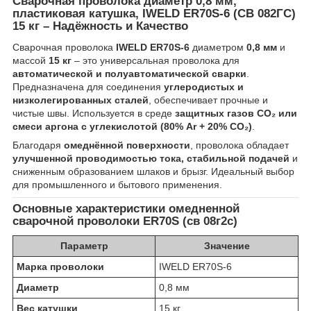
Сварочная проволока диаметр 0,8 мм,
пластиковая катушка, IWELD ER70S-6 (СВ 082ГС)
15 кг – Надёжность и Качество
Сварочная проволока
IWELD ER70S-6
диаметром
0,8 мм
и
массой
15 кг
– это универсальная проволока для
автоматической и полуавтоматической сварки
.
Предназначена для соединения
углеродистых и
низколегированных сталей
, обеспечивает прочные и
чистые швы. Используется в среде
защитных газов CO₂ или
смеси аргона с углекислотой (80% Ar + 20% CO₂)
.
Благодаря
омеднённой поверхности
, проволока обладает
улучшенной проводимостью тока, стабильной подачей
и
сниженным образованием шлаков и брызг. Идеальный выбор
для промышленного и бытового применения.
Основные характеристики омедненной
сварочной проволоки
ER70S (св 08г2с)
Параметр
Значение
Марка проволоки
IWELD ER70S-6
Диаметр
0,8 мм
Вес катушки
15 кг