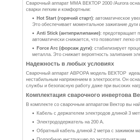
Сварочный аппарат ММА ВЕКТОР 2000 /Aurora осна
сварки легким и комфортным:
Hot Start (горячий старт)
: автоматическое уве
Это обеспечивает моментальное зажигание дуги 
Anti Stick (антиприлипание)
: предотвращает п
автоматически снижается, что позволяет легко о
Force Arc (форсаж дуги)
: стабилизирует проц
металла. Это снижает вероятность залипания эле
Надежность в любых условиях
Сварочный аппарат АВРОРА модель ВЕКТОР идеаль
нестабильным напряжением в электросети. Он оснащ
службы и безопасную работу даже при высоких нагр
Комплектация сварочного инвертова Ве
В комплекте со сварочным аппаратом Вектор вы най
Кабель с держателем электродов длиной 3 мет
Электрододержатель на 200 А.
Обратный кабель длиной 2 метра с зажимом ма
Подробную инструкцию по эксплуатации.