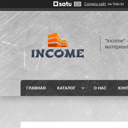
Создать сайт
на Satu.kz
"Income" 
материа
ГЛАВНАЯ
КАТАЛОГ
О НАС
КОН