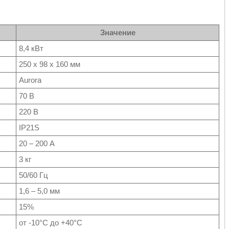
Значение
8,4 кВт
250 х 98 х 160 мм
Aurora
70 В
220 В
IP21S
20 – 200 А
3 кг
50/60 Гц
1,6 – 5,0 мм
15%
от -10°C до +40°C