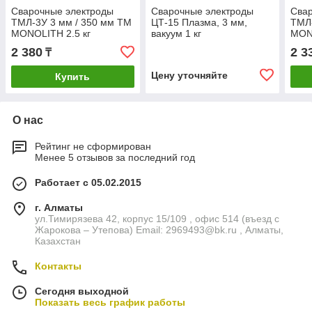
Сварочные электроды
Сварочные электроды
Сва
ТМЛ-3У 3 мм / 350 мм TM
ЦТ-15 Плазма, 3 мм,
ТМЛ-
MONOLITH 2.5 кг
вакуум 1 кг
MON
2 380
2 3
₸
Цену уточняйте
Купить
О нас
Рейтинг не сформирован
Менее 5 отзывов за последний год
Работает с 05.02.2015
г. Алматы
ул.Тимирязева 42, корпус 15/109 , офис 514 (въезд с
Жарокова – Утепова) Email: 2969493@bk.ru , Алматы,
Казахстан
Контакты
Сегодня выходной
Показать весь график работы