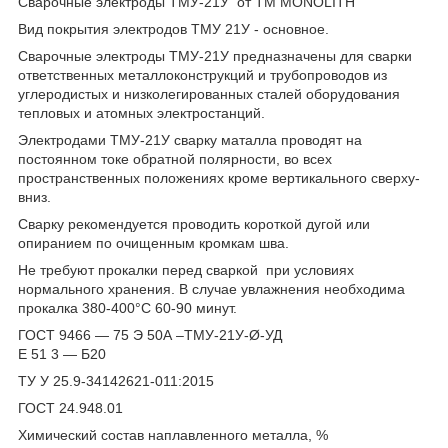
Сварочные электроды ТМУ-21У от TM MONOLITH
Вид покрытия электродов ТМУ 21У - основное.
Сварочные электроды ТМУ-21У предназначены для сварки
ответственных металлоконструкций и трубопроводов из
углеродистых и низколегированных сталей оборудования
тепловых и атомных электростанций.
Электродами ТМУ-21У сварку маталла проводят на
постоянном токе обратной полярности, во всех
пространственных положениях кроме вертикального сверху-
вниз.
Сварку рекомендуется проводить короткой дугой или
опиранием по очищенным кромкам шва.
Не требуют прокалки перед сваркой при условиях
нормального хранения. В случае увлажнения необходима
прокалка 380-400°С 60-90 минут.
ГОСТ 9466 — 75 Э 50А –ТМУ-21У-Ø-УД
Е 51 3 — Б20
ТУ У 25.9-34142621-011:2015
ГОСТ 24.948.01
Химический состав наплавленного металла, %