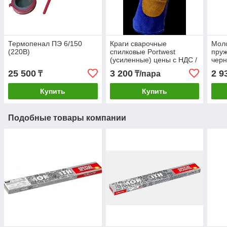
Термопенал ПЭ 6/150
Краги сварочные
Моло
(220В)
спилковые Portwest
пруж
(усиленные) цены с НДС /
чер
синий
25 500
3 200
2 9
₸
₸/пара
Купить
Купить
Подобные товары компании