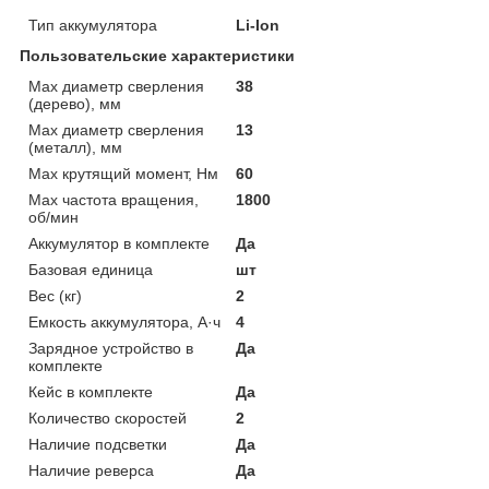
Тип аккумулятора
Li-Ion
Пользовательские характеристики
Max диаметр сверления
38
(дерево), мм
Max диаметр сверления
13
(металл), мм
Max крутящий момент, Нм
60
Max частота вращения,
1800
об/мин
Аккумулятор в комплекте
Да
Базовая единица
шт
Вес (кг)
2
Емкость аккумулятора, А·ч
4
Зарядное устройство в
Да
комплекте
Кейс в комплекте
Да
Количество скоростей
2
Наличие подсветки
Да
Наличие реверса
Да