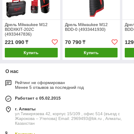
Дрель Milwaukee M12
Дрель Milwaukee M12
Дрел
BDDXKIT-202C
BDD-0 (4933441930)
BDD
(4933447836)
221 090
70 790
129
₸
₸
Купить
Купить
О нас
Рейтинг не сформирован
Менее 5 отзывов за последний год
Работает с 05.02.2015
г. Алматы
ул.Тимирязева 42, корпус 15/109 , офис 514 (въезд с
Жарокова – Утепова) Email: 2969493@bk.ru , Алматы,
Казахстан