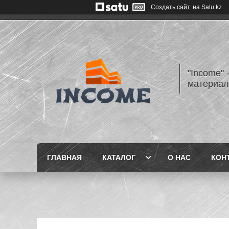
Создать сайт
на Satu.kz
"Income" 
материа
ГЛАВНАЯ
КАТАЛОГ
О НАС
КОН