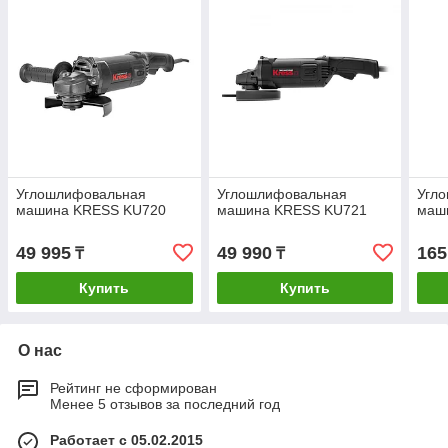
Углошлифовальная
Углошлифовальная
Угл
машина KRESS KU720
машина KRESS KU721
маш
49 995
49 990
165
₸
₸
Купить
Купить
О нас
Рейтинг не сформирован
Менее 5 отзывов за последний год
Работает с 05.02.2015