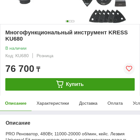
Многофункциональный инструмент KRESS
KU680
В наличии
Код: KU680
Розница
76 700
₸
Купить
Описание
Характеристики
Доставка
Оплата
Усл
Описание
PRO Реноватор, 480Вт, 11000-20000 об/мин, кейс. Лезвия
Universal Fit можно использовать с инструментами разных