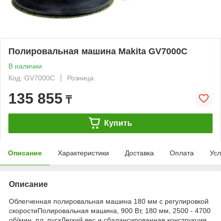
Полировальная машина Makita GV7000C
В наличии
Код: GV7000C
Розница
135 855
₸
Купить
Описание
Характеристики
Доставка
Оплата
Усл
Описание
Облегченная полировальная машина 180 мм c регулировкой
скоростиПолировальная машина, 900 Вт, 180 мм, 2500 - 4700
об/мин, пл. пускЛегкий вес и сбалансированная конструкция