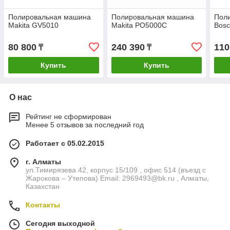
Полировальная машина
Полировальная машина
Пол
Makita GV5010
Makita PO5000C
Bos
80 800
240 390
110
₸
₸
Купить
Купить
О нас
Рейтинг не сформирован
Менее 5 отзывов за последний год
Работает с 05.02.2015
г. Алматы
ул.Тимирязева 42, корпус 15/109 , офис 514 (въезд с
Жарокова – Утепова) Email: 2969493@bk.ru , Алматы,
Казахстан
Контакты
Сегодня выходной