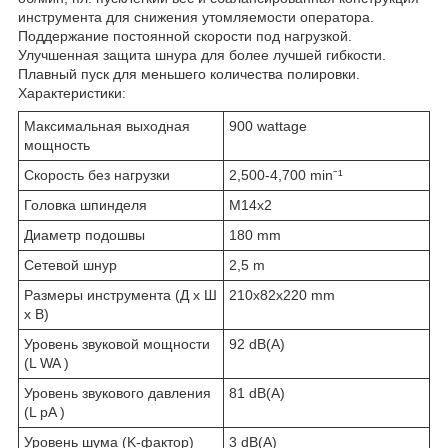
инструмента для снижения утомляемости оператора.
Поддержание постоянной скорости под нагрузкой.
Улучшенная защита шнура для более лучшей гибкости.
Плавный пуск для меньшего количества полировки.
Характеристики:
Максимальная выходная
900 wattage
мощность
Скорость без нагрузки
2,500-4,700 min⁻¹
Головка шпинделя
M14x2
Диаметр подошвы
180 mm
Сетевой шнур
2,5 m
Размеры инструмента (Д х Ш
210x82x220 mm
х В)
Уровень звуковой мощности
92 dB(A)
(L WA )
Уровень звукового давления
81 dB(A)
(L pA )
Уровень шума (K-фактор)
3 dB(A)