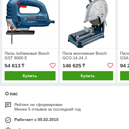
Пила лобзиковая Bosch
Пила монтажная Bosch
Пила
GST 8000 E
GCO 14-24 J
GSA
54 613
146 625
94 
₸
₸
Купить
Купить
О нас
Рейтинг не сформирован
Менее 5 отзывов за последний год
Работает с 05.02.2015