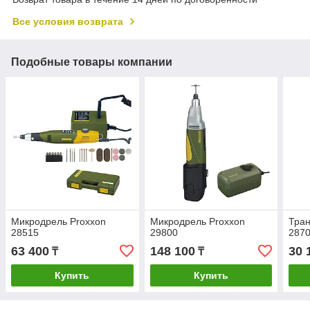
Все условия возврата
Подобные товары компании
Микродрель Proxxon
Микродрель Proxxon
Тра
28515
29800
287
63 400
148 100
30 
₸
₸
Купить
Купить