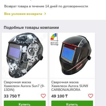
Возврат товара в течение 14 дней по договоренности
Все условия возврата
Подобные товары компании
Сварочная маска
Сварочная маска
Хамелеон Aurora Sun7 (9-
Хамелеон Aurora SUN9
13DIN)
CARBON/AURORA
Технология MULTI COLOR
33 750
49 100
₸
₸
- естественной
цветопередачи.
Купить
Купить