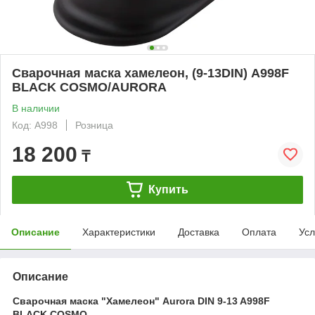
Сварочная маска хамелеон, (9-13DIN) А998F
BLACK COSMO/AURORA
В наличии
Код: А998
Розница
18 200
₸
Купить
Описание
Характеристики
Доставка
Оплата
Усл
Описание
Сварочная маска "Хамелеон" Aurora DIN 9-13 A998F
BLACK COSMO